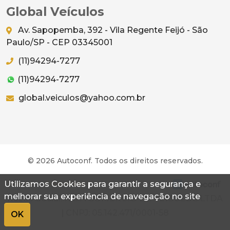
Global Veículos
Av. Sapopemba, 392 - Vila Regente Feijó - São
Paulo/SP - CEP 03345001
(11)94294-7277
(11)94294-7277
global.veiculos@yahoo.com.br
© 2026 Autoconf. Todos os direitos reservados.
Utilizamos Cookies para garantir a segurança e
Termos
Privacidade
melhorar sua experiência de navegação no site
Razão Social: N S A COMERCIO DE VEICULOS LTDA
| CNPJ: 05.142.471/0001-58
OK