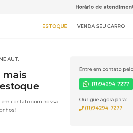
Horário de atendiment
ESTOQUE
VENDA SEU CARRO
NE AUT.
Entre em contato pel
á mais
 estoque
(11)94294-7277
Ou ligue agora para:
r em contato com nossa
(11)94294-7277
sonhos!