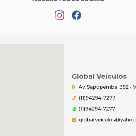
Global Veículos
Av. Sapopemba, 392 - V
(11)94294-7277
(11)94294-7277
global.veiculos@yahoo