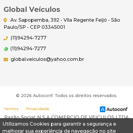
Global Veículos
Av. Sapopemba, 392 - Vila Regente Feijó - São
Paulo/SP - CEP 03345001
(11)94294-7277
(11)94294-7277
global.veiculos@yahoo.com.br
© 2026 Autoconf. Todos os direitos reservados.
Termos
Privacidade
Razão Social: N S A COMERCIO DE VEICULOS LTDA
Utilizamos Cookies para garantir a segurança e
| CNPJ: 05.142.471/0001-58
melhorar sua experiência de navegação no site