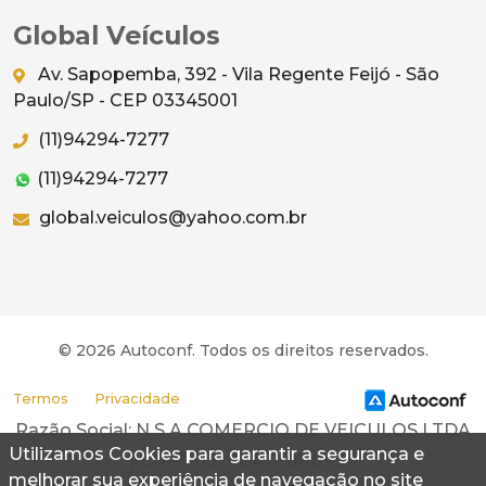
Global Veículos
Av. Sapopemba, 392 - Vila Regente Feijó - São
Paulo/SP - CEP 03345001
(11)94294-7277
(11)94294-7277
global.veiculos@yahoo.com.br
© 2026 Autoconf. Todos os direitos reservados.
Termos
Privacidade
Razão Social: N S A COMERCIO DE VEICULOS LTDA
Utilizamos Cookies para garantir a segurança e
| CNPJ: 05.142.471/0001-58
melhorar sua experiência de navegação no site