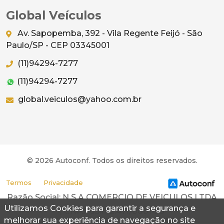
Global Veículos
Av. Sapopemba, 392 - Vila Regente Feijó - São
Paulo/SP - CEP 03345001
(11)94294-7277
(11)94294-7277
global.veiculos@yahoo.com.br
© 2026 Autoconf. Todos os direitos reservados.
Termos
Privacidade
Razão Social: N S A COMERCIO DE VEICULOS LTDA
Utilizamos Cookies para garantir a segurança e
| CNPJ: 05.142.471/0001-58
melhorar sua experiência de navegação no site