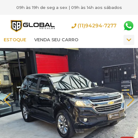
09h às 19h de seg a sex | 09h às 14h aos sábados
(11)94294-7277
ESTOQUE
VENDA SEU CARRO